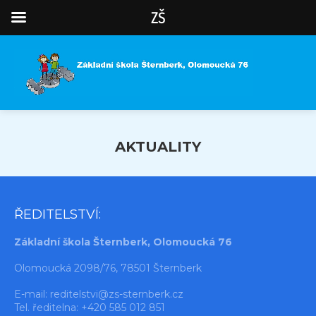
ZŠ
AKTUALITY
ŘEDITELSTVÍ:
Základní škola Šternberk, Olomoucká 76
Olomoucká 2098/76, 78501 Šternberk
E-mail:
reditelstvi@zs-sternberk.cz
Tel. ředitelna: +420 585 012 851