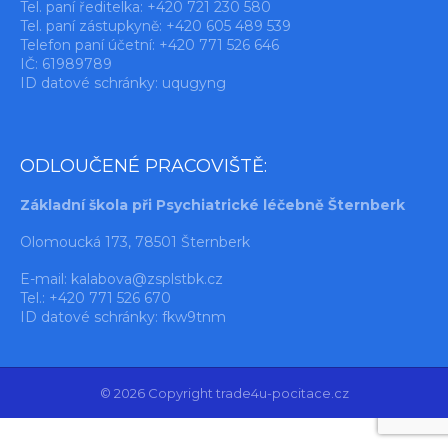
Tel. paní ředitelka: +420 721 230 580
Tel. paní zástupkyně: +420 605 489 539
Telefon paní účetní: +420 771 526 646
IČ: 61989789
ID datové schránky: uqugyng
ODLOUČENÉ PRACOVIŠTĚ:
Základní škola při Psychiatrické léčebně Šternberk
Olomoucká 173, 78501 Šternberk
E-mail:
kalabova@zsplstbk.cz
Tel.: +420 771 526 670
ID datové schránky: fkw9tnm
© 2026 Copyright trade4u-pocitace.cz