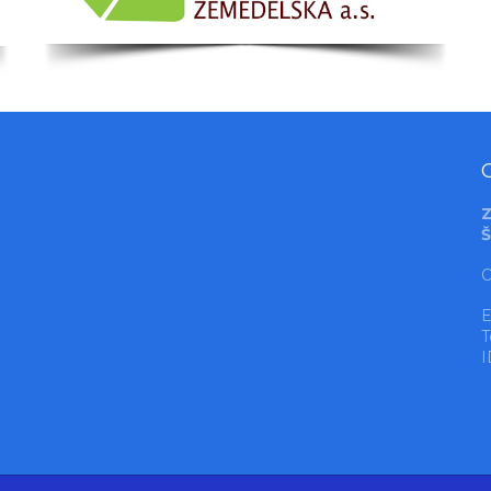
Z
Š
O
E
T
I