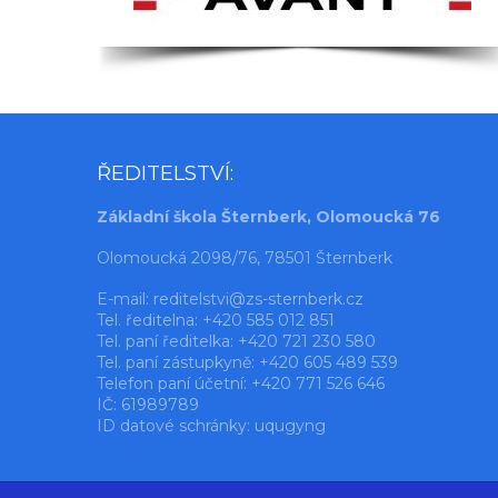
ŘEDITELSTVÍ:
Základní škola Šternberk, Olomoucká 76
Olomoucká 2098/76, 78501 Šternberk
E-mail:
reditelstvi@zs-sternberk.cz
Tel. ředitelna: +420 585 012 851
Tel. paní ředitelka: +420 721 230 580
Tel. paní zástupkyně: +420 605 489 539
Telefon paní účetní: +420 771 526 646
IČ: 61989789
ID datové schránky: uqugyng