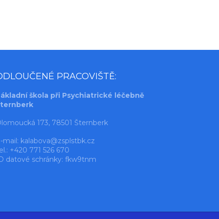
ODLOUČENÉ PRACOVIŠTĚ:
ákladní škola při Psychiatrické léčebně
ternberk
lomoucká 173, 78501 Šternberk
-mail:
kalabova@zsplstbk.cz
el.: +420 771 526 670
D datové schránky: fkw9tnm