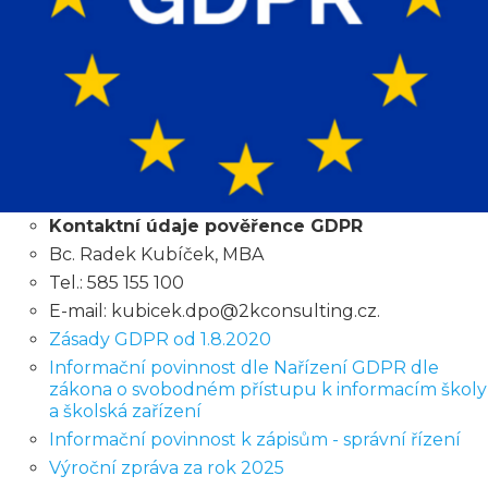
Kontaktní údaje pověřence GDPR
Bc. Radek Kubíček, MBA
Tel.: 585 155 100
E-mail:
kubicek.dpo@2kconsulting.cz
.
Zásady GDPR od 1.8.2020
Informační povinnost dle Nařízení GDPR dle
zákona o svobodném přístupu k informacím školy
a školská zařízení
Informační povinnost k zápisům - správní řízení
Výroční zpráva za rok 2025