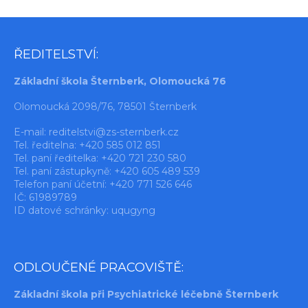
ŘEDITELSTVÍ:
Základní škola Šternberk, Olomoucká 76
Olomoucká 2098/76, 78501 Šternberk
E-mail:
reditelstvi@zs-sternberk.cz
Tel. ředitelna: +420 585 012 851
Tel. paní ředitelka: +420 721 230 580
Tel. paní zástupkyně: +420 605 489 539
Telefon paní účetní: +420 771 526 646
IČ: 61989789
ID datové schránky: uqugyng
ODLOUČENÉ PRACOVIŠTĚ:
Základní škola při Psychiatrické léčebně Šternberk