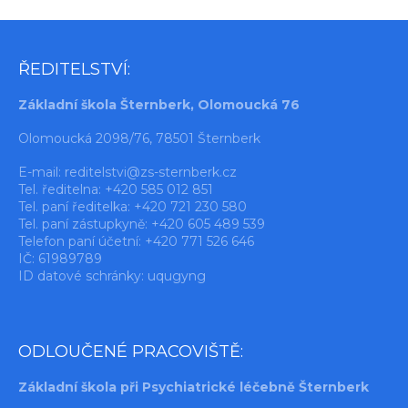
ŘEDITELSTVÍ:
Základní škola Šternberk, Olomoucká 76
Olomoucká 2098/76, 78501 Šternberk
E-mail:
reditelstvi@zs-sternberk.cz
Tel. ředitelna: +420 585 012 851
Tel. paní ředitelka: +420 721 230 580
Tel. paní zástupkyně: +420 605 489 539
Telefon paní účetní: +420 771 526 646
IČ: 61989789
ID datové schránky: uqugyng
ODLOUČENÉ PRACOVIŠTĚ:
Základní škola při Psychiatrické léčebně Šternberk