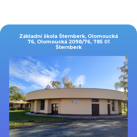
Základní škola Šternberk, Olomoucká
76, Olomoucká 2098/76, 785 01
Šternberk