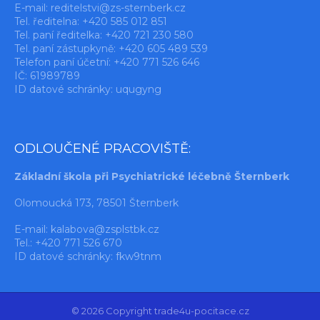
E-mail:
reditelstvi@zs-sternberk.cz
Tel. ředitelna: +420 585 012 851
Tel. paní ředitelka: +420 721 230 580
Tel. paní zástupkyně: +420 605 489 539
Telefon paní účetní: +420 771 526 646
IČ: 61989789
ID datové schránky: uqugyng
ODLOUČENÉ PRACOVIŠTĚ:
Základní škola při Psychiatrické léčebně Šternberk
Olomoucká 173, 78501 Šternberk
E-mail:
kalabova@zsplstbk.cz
Tel.: +420 771 526 670
ID datové schránky: fkw9tnm
© 2026 Copyright trade4u-pocitace.cz