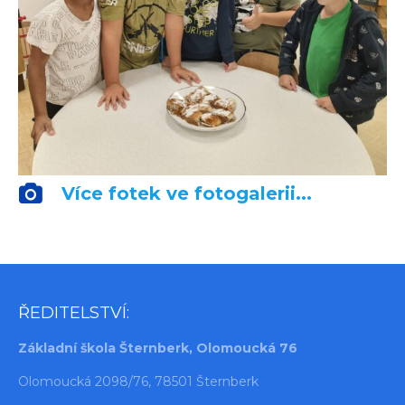
Více fotek ve fotogalerii...
ŘEDITELSTVÍ:
Základní škola Šternberk, Olomoucká 76
Olomoucká 2098/76, 78501 Šternberk