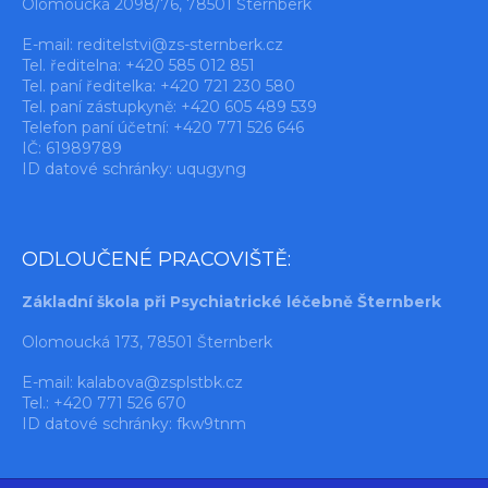
Olomoucká 2098/76, 78501 Šternberk
E-mail:
reditelstvi@zs-sternberk.cz
Tel. ředitelna: +420 585 012 851
Tel. paní ředitelka: +420 721 230 580
Tel. paní zástupkyně: +420 605 489 539
Telefon paní účetní: +420 771 526 646
IČ: 61989789
ID datové schránky: uqugyng
ODLOUČENÉ PRACOVIŠTĚ:
Základní škola při Psychiatrické léčebně Šternberk
Olomoucká 173, 78501 Šternberk
E-mail:
kalabova@zsplstbk.cz
Tel.: +420 771 526 670
ID datové schránky: fkw9tnm