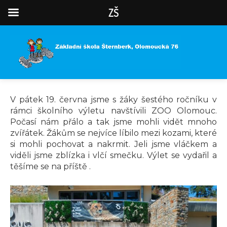
ZŠ
V pátek 19. června jsme s žáky šestého ročníku v
rámci školního výletu navštívili ZOO Olomouc.
Počasí nám přálo a tak jsme mohli vidět mnoho
zvířátek. Žákům se nejvíce líbilo mezi kozami, které
si mohli pochovat a nakrmit. Jeli jsme vláčkem a
viděli jsme zblízka i vlčí smečku. Výlet se vydařil a
těšíme se na příště .