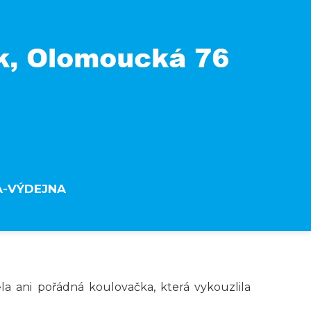
A-VÝDEJNA
ěla ani pořádná koulovačka, která vykouzlila