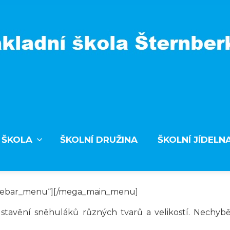
 ŠKOLA
ŠKOLNÍ DRUŽINA
ŠKOLNÍ JÍDELN
debar_menu“][/mega_main_menu]
 a stavění sněhuláků různých tvarů a velikostí. Nechyb