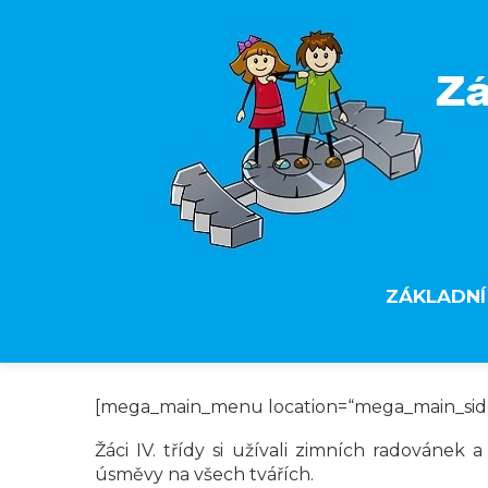
ZÁKLADNÍ
[mega_main_menu location=“mega_main_si
Žáci IV. třídy si užívali zimních radovánek
úsměvy na všech tvářích.