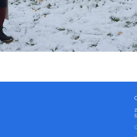
Z
Š
O