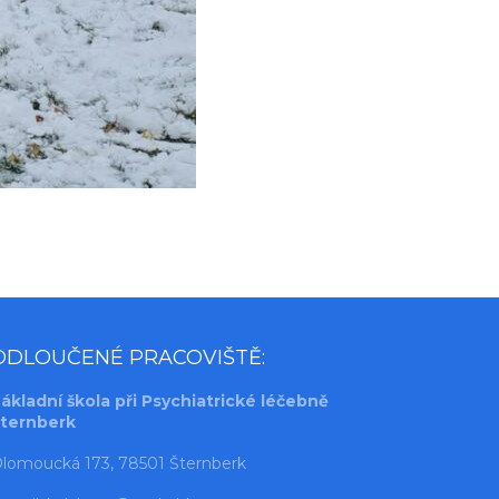
ODLOUČENÉ PRACOVIŠTĚ:
ákladní škola při Psychiatrické léčebně
ternberk
lomoucká 173, 78501 Šternberk