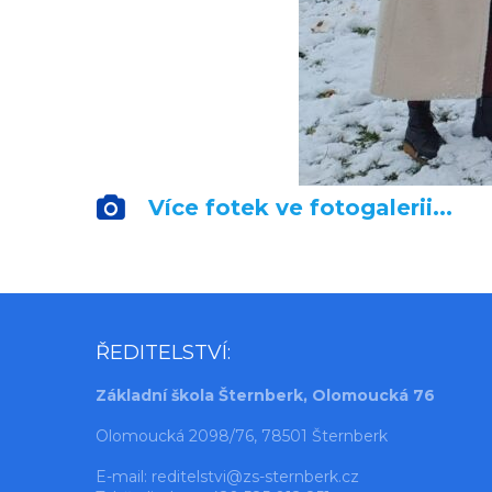
Více fotek ve fotogalerii...
ŘEDITELSTVÍ:
Základní škola Šternberk, Olomoucká 76
Olomoucká 2098/76, 78501 Šternberk
E-mail:
reditelstvi@zs-sternberk.cz