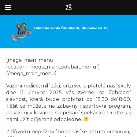
ZŠ
[mega_main_menu
location=“mega_main_sidebar_menu“]
[/mega_main_menu]
Vážení rodiče, milí žáci, příznivci a přátelé naší školy
dne 11. června 2025 vás zveme na Zahradní
slavnost, která bude probíhat od 15:30 do18:00.
Těšit se můžete na zábavný i sportovní program,
posezení v kavárně či opékání špekáčků. Přijďte si s
námi užít příjemné odpoledne.
Z důvodu nepříznivého počasí se datum přesouvá,