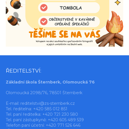
ŘEDITELSTVÍ:
Základní škola Šternberk, Olomoucká 76
Olomoucká 2098/76, 78501 Šternberk
E-mail:
reditelstvi@zs-sternberk.cz
Tel. ředitelna: +420 585 012 851
Tel. paní ředitelka: +420 721 230 580
Tel. paní zástupkyně: +420 605 489 539
Telefon paní účetní: +420 771 526 646