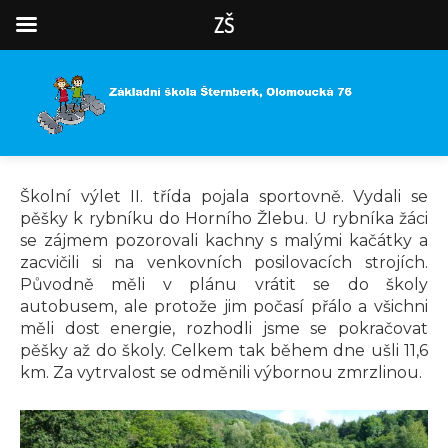
ZŠ
Školní výlet II. třída pojala sportovně. Vydali se
pěšky k rybníku do Horního Žlebu. U rybníka žáci
se zájmem pozorovali kachny s malými kačátky a
zacvičili si na venkovních posilovacích strojích.
Původně měli v plánu vrátit se do školy
autobusem, ale protože jim počasí přálo a všichni
měli dost energie, rozhodli jsme se pokračovat
pěšky až do školy. Celkem tak během dne ušli 11,6
km. Za vytrvalost se odměnili výbornou zmrzlinou.