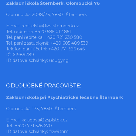
Základní škola Šternberk, Olomoucká 76
Olomoucká 2098/76, 78501 Šternberk
E-mail:
reditelstvi@zs-sternberk.cz
Tel. ředitelna: +420 585 012 851
Tel. paní ředitelka: +420 721 230 580
Tel. paní zástupkyně: +420 605 489 539
Telefon paní účetní: +420 771 526 646
IČ: 61989789
ID datové schránky: uqugyng
ODLOUČENÉ PRACOVIŠTĚ:
Základní škola při Psychiatrické léčebně Šternberk
Olomoucká 173, 78501 Šternberk
E-mail:
kalabova@zsplstbk.cz
Tel.: +420 771 526 670
ID datové schránky: fkw9tnm