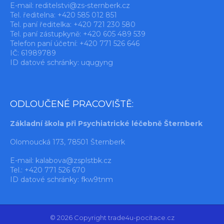
E-mail:
reditelstvi@zs-sternberk.cz
Tel. ředitelna: +420 585 012 851
Tel. paní ředitelka: +420 721 230 580
Tel. paní zástupkyně: +420 605 489 539
Telefon paní účetní: +420 771 526 646
IČ: 61989789
ID datové schránky: uqugyng
ODLOUČENÉ PRACOVIŠTĚ:
Základní škola při Psychiatrické léčebně Šternberk
Olomoucká 173, 78501 Šternberk
E-mail:
kalabova@zsplstbk.cz
Tel.: +420 771 526 670
ID datové schránky: fkw9tnm
© 2026 Copyright trade4u-pocitace.cz