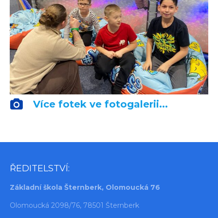
Více fotek ve fotogalerii...
ŘEDITELSTVÍ:
Základní škola Šternberk, Olomoucká 76
Olomoucká 2098/76, 78501 Šternberk