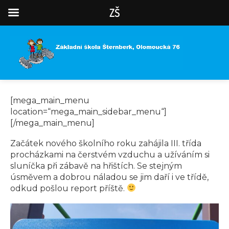
ZŠ
[mega_main_menu
location=“mega_main_sidebar_menu“]
[/mega_main_menu]
Začátek nového školního roku zahájila III. třída
procházkami na čerstvém vzduchu a užíváním si
sluníčka při zábavě na hřištích. Se stejným
úsměvem a dobrou náladou se jim daří i ve třídě,
odkud pošlou report příště.