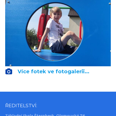
Více fotek ve fotogalerii...
ŘEDITELSTVÍ:
Základní škola Šternberk, Olomoucká 76