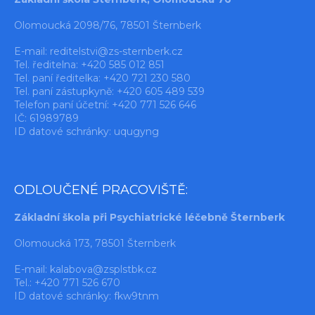
Olomoucká 2098/76, 78501 Šternberk
E-mail:
reditelstvi@zs-sternberk.cz
Tel. ředitelna: +420 585 012 851
Tel. paní ředitelka: +420 721 230 580
Tel. paní zástupkyně: +420 605 489 539
Telefon paní účetní: +420 771 526 646
IČ: 61989789
ID datové schránky: uqugyng
ODLOUČENÉ PRACOVIŠTĚ:
Základní škola při Psychiatrické léčebně Šternberk
Olomoucká 173, 78501 Šternberk
E-mail:
kalabova@zsplstbk.cz
Tel.: +420 771 526 670
ID datové schránky: fkw9tnm