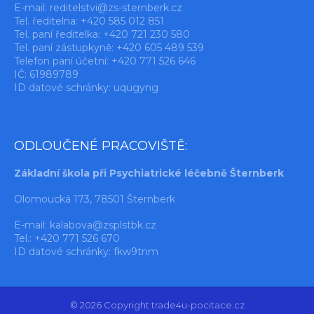
E-mail:
reditelstvi@zs-sternberk.cz
Tel. ředitelna: +420 585 012 851
Tel. paní ředitelka: +420 721 230 580
Tel. paní zástupkyně: +420 605 489 539
Telefon paní účetní: +420 771 526 646
IČ: 61989789
ID datové schránky: uqugyng
ODLOUČENÉ PRACOVIŠTĚ:
Základní škola při Psychiatrické léčebně Šternberk
Olomoucká 173, 78501 Šternberk
E-mail:
kalabova@zsplstbk.cz
Tel.: +420 771 526 670
ID datové schránky: fkw9tnm
© 2026 Copyright trade4u-pocitace.cz