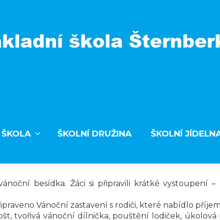
 ŠKOLA
ŠKOLNÍ DRUŽINA
ŠKOLNÍ JÍDELN
vánoční besídka. Žáci si připravili krátké vystoupení 
praveno Vánoční zastavení s rodiči, které nabídlo příj
, tvořivá vánoční dílnička, pouštění lodiček, úkolová