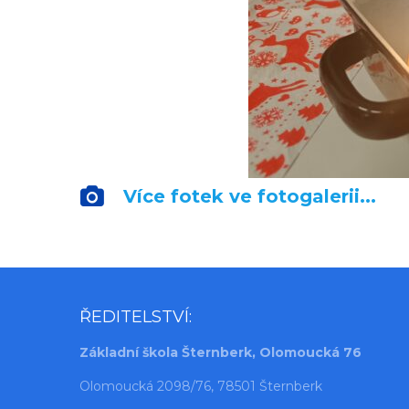
Více fotek ve fotogalerii...
ŘEDITELSTVÍ:
Základní škola Šternberk, Olomoucká 76
Olomoucká 2098/76, 78501 Šternberk