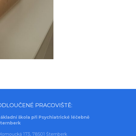
ODLOUČENÉ PRACOVIŠTĚ:
ákladní škola při Psychiatrické léčebně
ternberk
lomoucká 173, 78501 Šternberk