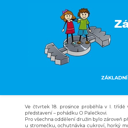
ZÁKLADNÍ
Ve čtvrtek 18. prosince proběhla v I. třídě 
představení – pohádku O Palečkovi.
Pro všechna oddělení družin bylo zároveň při
u stromečku, ochutnávka cukroví, horký mošt