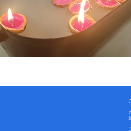
Z
Š
O