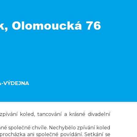
A-VÝDEJNA
– zpívání koled, tancování a krásné divadelní
emné společné chvíle. Nechybělo zpívání koled
 procházka ani společné povídání. Setkání se