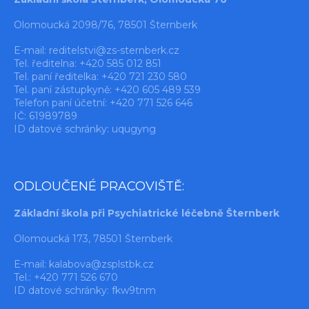
Olomoucká 2098/76, 78501 Šternberk
E-mail:
reditelstvi@zs-sternberk.cz
Tel. ředitelna: +420 585 012 851
Tel. paní ředitelka: +420 721 230 580
Tel. paní zástupkyně: +420 605 489 539
Telefon paní účetní: +420 771 526 646
IČ: 61989789
ID datové schránky: uqugyng
ODLOUČENÉ PRACOVIŠTĚ:
Základní škola při Psychiatrické léčebně Šternberk
Olomoucká 173, 78501 Šternberk
E-mail:
kalabova@zsplstbk.cz
Tel.: +420 771 526 670
ID datové schránky: fkw9tnm