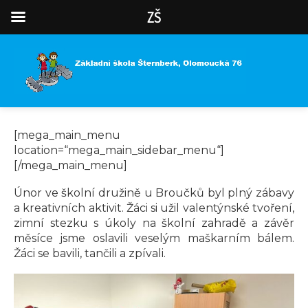
ZŠ
[mega_main_menu
location=“mega_main_sidebar_menu“]
[/mega_main_menu]
Únor ve školní družině u Broučků byl plný zábavy
a kreativních aktivit. Žáci si užil valentýnské tvoření,
zimní stezku s úkoly na školní zahradě a závěr
měsíce jsme oslavili veselým maškarním bálem.
Žáci se bavili, tančili a zpívali.