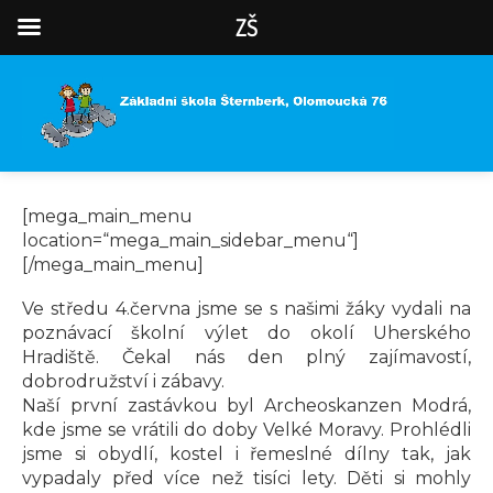
ZŠ
[mega_main_menu
location=“mega_main_sidebar_menu“]
[/mega_main_menu]
Ve středu 4.června jsme se s našimi žáky vydali na
poznávací školní výlet do okolí Uherského
Hradiště. Čekal nás den plný zajímavostí,
dobrodružství i zábavy.
Naší první zastávkou byl Archeoskanzen Modrá,
kde jsme se vrátili do doby Velké Moravy. Prohlédli
jsme si obydlí, kostel i řemeslné dílny tak, jak
vypadaly před více než tisíci lety. Děti si mohly