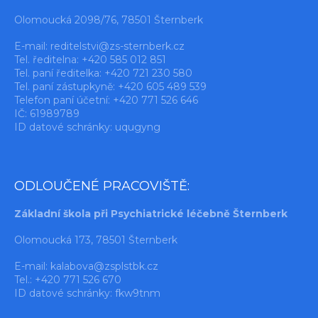
Olomoucká 2098/76, 78501 Šternberk
E-mail:
reditelstvi@zs-sternberk.cz
Tel. ředitelna: +420 585 012 851
Tel. paní ředitelka: +420 721 230 580
Tel. paní zástupkyně: +420 605 489 539
Telefon paní účetní: +420 771 526 646
IČ: 61989789
ID datové schránky: uqugyng
ODLOUČENÉ PRACOVIŠTĚ:
Základní škola při Psychiatrické léčebně Šternberk
Olomoucká 173, 78501 Šternberk
E-mail:
kalabova@zsplstbk.cz
Tel.: +420 771 526 670
ID datové schránky: fkw9tnm