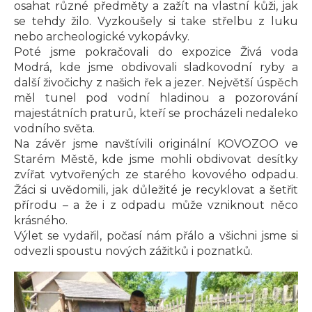
osahat různé předměty a zažít na vlastní kůži, jak
se tehdy žilo. Vyzkoušely si take střelbu z luku
nebo archeologické vykopávky.
Poté jsme pokračovali do expozice Živá voda
Modrá, kde jsme obdivovali sladkovodní ryby a
další živočichy z našich řek a jezer. Největší úspěch
měl tunel pod vodní hladinou a pozorování
majestátních praturů, kteří se procházeli nedaleko
vodního světa.
Na závěr jsme navštívili originální KOVOZOO ve
Starém Městě, kde jsme mohli obdivovat desítky
zvířat vytvořených ze starého kovového odpadu.
Žáci si uvědomili, jak důležité je recyklovat a šetřit
přírodu – a že i z odpadu může vzniknout něco
krásného.
Výlet se vydařil, počasí nám přálo a všichni jsme si
odvezli spoustu nových zážitků i poznatků.