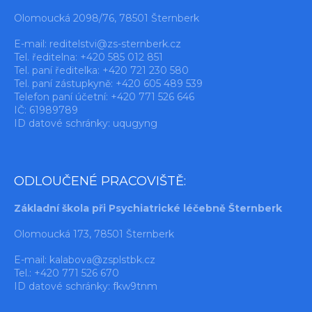
Olomoucká 2098/76, 78501 Šternberk
E-mail:
reditelstvi@zs-sternberk.cz
Tel. ředitelna: +420 585 012 851
Tel. paní ředitelka: +420 721 230 580
Tel. paní zástupkyně: +420 605 489 539
Telefon paní účetní: +420 771 526 646
IČ: 61989789
ID datové schránky: uqugyng
ODLOUČENÉ PRACOVIŠTĚ:
Základní škola při Psychiatrické léčebně Šternberk
Olomoucká 173, 78501 Šternberk
E-mail:
kalabova@zsplstbk.cz
Tel.: +420 771 526 670
ID datové schránky: fkw9tnm