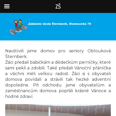
ZŠ
Navštívili jsme domov pro seniory Oblouková
Šternberk.
Žáci předali babičkám a dědečkům perníčky, které
sami pekli a zdobili. Také předali Vánoční přáníčka
a všichni měli velkou radost. Žáci si s obyvateli
domova povídali a strávili tak hezké adventní
dopoledne. Při odchodu jsme obyvatelům a
zaměstnancům domova popřáli krásné Vánoce a
hodně zdraví.