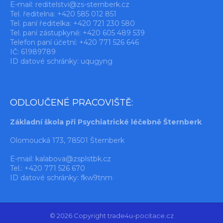
E-mail:
reditelstvi@zs-sternberk.cz
Tel. ředitelna: +420 585 012 851
Tel. paní ředitelka: +420 721 230 580
Tel. paní zástupkyně: +420 605 489 539
Telefon paní účetní: +420 771 526 646
IČ: 61989789
ID datové schránky: uqugyng
ODLOUČENÉ PRACOVIŠTĚ:
Základní škola při Psychiatrické léčebně Šternberk
Olomoucká 173, 78501 Šternberk
E-mail:
kalabova@zsplstbk.cz
Tel.: +420 771 526 670
ID datové schránky: fkw9tnm
© 2026 Copyright trade4u-pocitace.cz