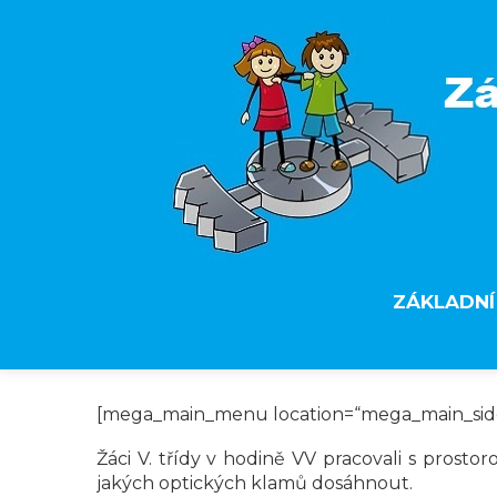
ZÁKLADNÍ
[mega_main_menu location=“mega_main_si
Žáci V. třídy v hodině VV pracovali s prosto
jakých optických klamů dosáhnout.