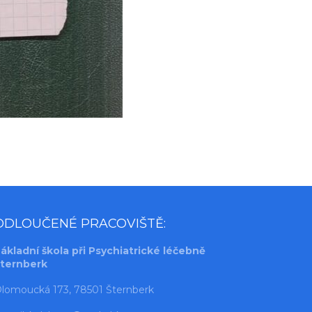
ODLOUČENÉ PRACOVIŠTĚ:
ákladní škola při Psychiatrické léčebně
ternberk
lomoucká 173, 78501 Šternberk