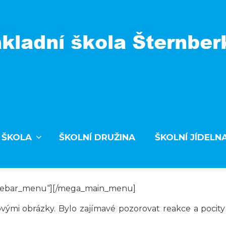
 ŠKOLA
ŠKOLNÍ DRUŽINA
ŠKOLNÍ JÍDELN
debar_menu“][/mega_main_menu]
rovými obrázky. Bylo zajímavé pozorovat reakce a pocity