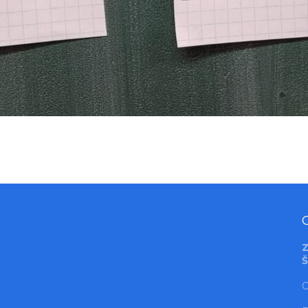
Z
Š
O