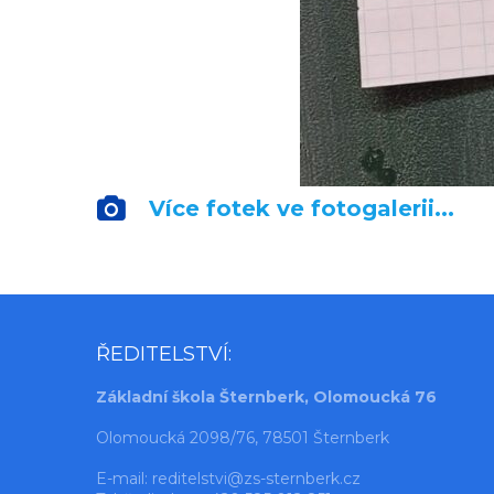
Více fotek ve fotogalerii...
ŘEDITELSTVÍ:
Základní škola Šternberk, Olomoucká 76
Olomoucká 2098/76, 78501 Šternberk
E-mail:
reditelstvi@zs-sternberk.cz