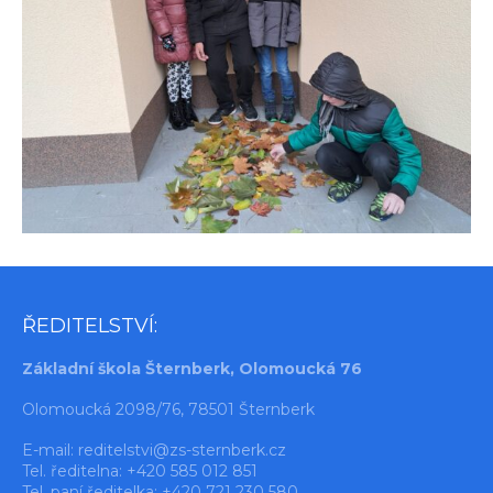
ŘEDITELSTVÍ:
Základní škola Šternberk, Olomoucká 76
Olomoucká 2098/76, 78501 Šternberk
E-mail:
reditelstvi@zs-sternberk.cz
Tel. ředitelna: +420 585 012 851
Tel. paní ředitelka: +420 721 230 580