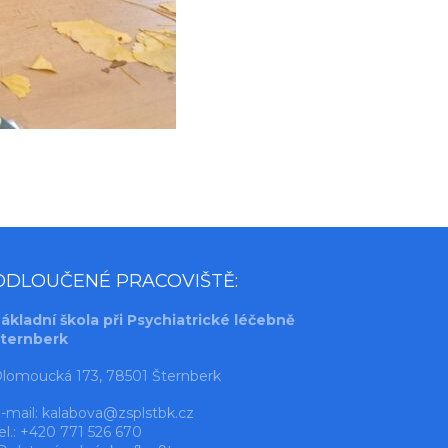
ODLOUČENÉ PRACOVIŠTĚ:
ákladní škola při Psychiatrické léčebně
ternberk
lomoucká 173, 78501 Šternberk
-mail:
kalabova@zsplstbk.cz
el.: +420 771 526 670