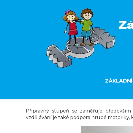
ZÁKLADNÍ
Přípravný stupeň se zaměřuje především n
vzdělávání je také podpora hrubé motoriky, kt