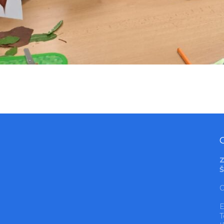
Z
Š
O
E
T