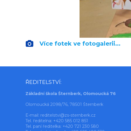
Více fotek ve fotogalerii...
ŘEDITELSTVÍ:
Základní škola Šternberk, Olomoucká 76
Olomoucká 2098/76, 78501 Šternberk
E-mail:
reditelstvi@zs-sternberk.cz
Tel. ředitelna: +420 585 012 851
Tel. paní ředitelka: +420 721 230 580