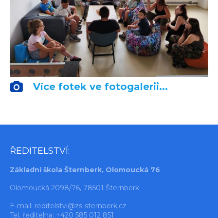
Více fotek ve fotogalerii...
ŘEDITELSTVÍ:
Základní škola Šternberk, Olomoucká 76
Olomoucká 2098/76, 78501 Šternberk
E-mail:
reditelstvi@zs-sternberk.cz
Tel. ředitelna: +420 585 012 851