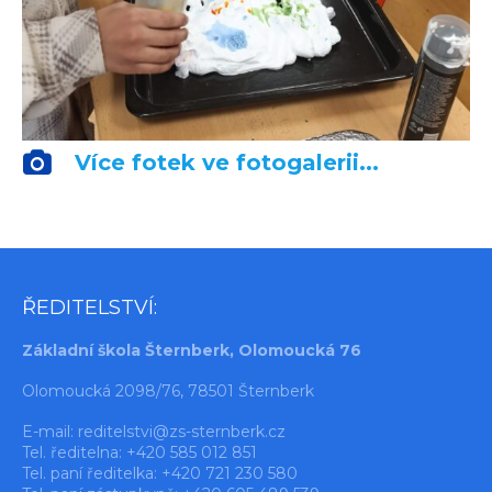
Více fotek ve fotogalerii...
ŘEDITELSTVÍ:
Základní škola Šternberk, Olomoucká 76
Olomoucká 2098/76, 78501 Šternberk
E-mail:
reditelstvi@zs-sternberk.cz
Tel. ředitelna: +420 585 012 851
Tel. paní ředitelka: +420 721 230 580