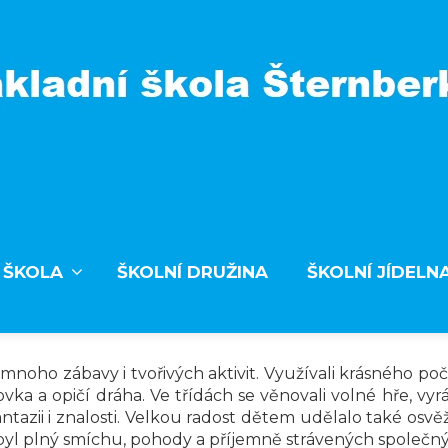
 ŠKOLA
ŠKOLNÍ DRUŽINA
ŠKOLNÍ JÍDELN
 mnoho zábavy i tvořivých aktivit. Využívali krásného poča
vka a opičí dráha. Ve třídách se věnovali volné hře, v
 fantazii i znalosti. Velkou radost dětem udělalo také o
n byl plný smíchu, pohody a příjemně strávených společný