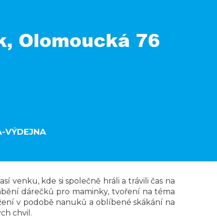
A-VÝDEJNA
sí venku, kde si společně hráli a trávili čas na
yrábění dárečků pro maminky, tvoření na téma
svěžení v podobě nanuků a oblíbené skákání na
ch chvil.