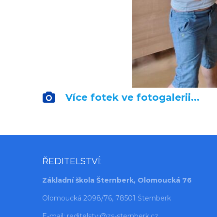
Více fotek ve fotogalerii...
ŘEDITELSTVÍ:
Základní škola Šternberk, Olomoucká 76
Olomoucká 2098/76, 78501 Šternberk
E-mail:
reditelstvi@zs-sternberk.cz