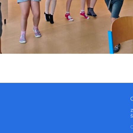
Z
Š
O