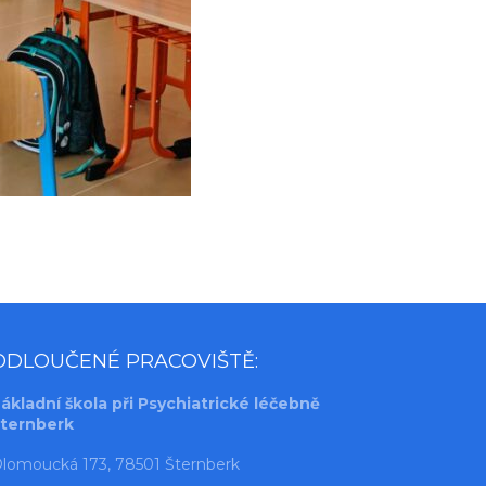
ODLOUČENÉ PRACOVIŠTĚ:
ákladní škola při Psychiatrické léčebně
ternberk
lomoucká 173, 78501 Šternberk