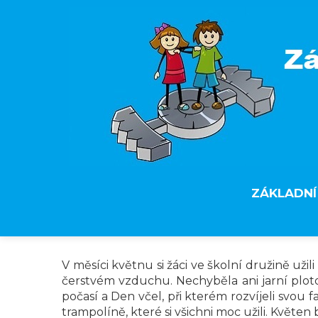
ZÁKLADNÍ
V měsíci květnu si žáci ve školní družině užili
čerstvém vzduchu. Nechyběla ani jarní ploto
počasí a Den včel, při kterém rozvíjeli svou
trampolíně, které si všichni moc užili. Květe