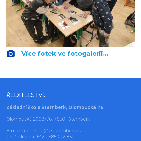
Více fotek ve fotogalerii...
ŘEDITELSTVÍ:
Základní škola Šternberk, Olomoucká 76
Olomoucká 2098/76, 78501 Šternberk
E-mail:
reditelstvi@zs-sternberk.cz
Tel. ředitelna: +420 585 012 851