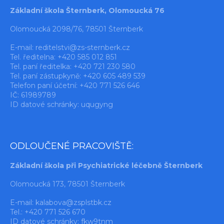
Základní škola Šternberk, Olomoucká 76
Olomoucká 2098/76, 78501 Šternberk
E-mail:
reditelstvi@zs-sternberk.cz
Tel. ředitelna: +420 585 012 851
Tel. paní ředitelka: +420 721 230 580
Tel. paní zástupkyně: +420 605 489 539
Telefon paní účetní: +420 771 526 646
IČ: 61989789
ID datové schránky: uqugyng
ODLOUČENÉ PRACOVIŠTĚ:
Základní škola při Psychiatrické léčebně Šternberk
Olomoucká 173, 78501 Šternberk
E-mail:
kalabova@zsplstbk.cz
Tel.: +420 771 526 670
ID datové schránky: fkw9tnm