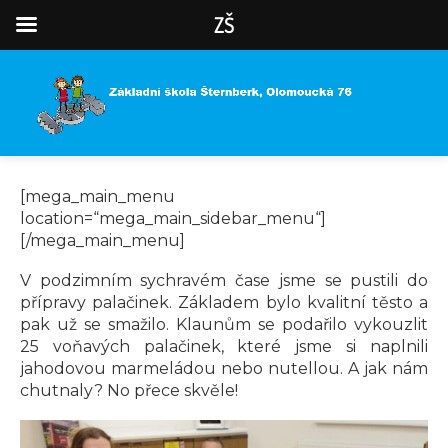
ZŠ
[mega_main_menu
location=“mega_main_sidebar_menu“]
[/mega_main_menu]
V podzimním sychravém čase jsme se pustili do
přípravy palačinek. Základem bylo kvalitní těsto a
pak už se smažilo. Klaunům se podařilo vykouzlit
25 voňavých palačinek, které jsme si naplnili
jahodovou marmeládou nebo nutellou. A jak nám
chutnaly? No přece skvěle!