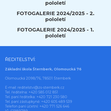
pololetí
FOTOGALERIE 2024/2025 - 2.
pololetí
FOTOGALERIE 2024/2025 - 1.
pololetí
ŘEDITELSTVÍ:
Základní škola Šternberk, Olomoucká 76
Olomoucká 2098/76, 78501 Šternberk
E-mail:
reditelstvi@zs-sternberk.cz
Tel. ředitelna: +420 585 012 851
Tel. paní ředitelka: +420 721 230 580
Tel. paní zástupkyně: +420 605 489 539
Telefon paní účetní: +420 771 526 646
IČ: 61989789