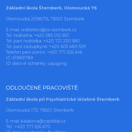
Základní škola Šternberk, Olomoucká 76
Olomoucká 2098/76, 78501 Šternberk
E-mail:
reditelstvi@zs-sternberk.cz
Tel. ředitelna: +420 585 012 851
Tel. paní ředitelka: +420 721 230 580
Tel. paní zástupkyně: +420 605 489 539
Telefon paní účetní: +420 771 526 646
IČ: 61989789
ID datové schránky: uqugyng
ODLOUČENÉ PRACOVIŠTĚ:
Základní škola při Psychiatrické léčebně Šternberk
Olomoucká 173, 78501 Šternberk
E-mail:
kalabova@zsplstbk.cz
Tel.: +420 771 526 670