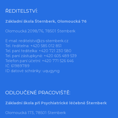
ŘEDITELSTVÍ:
Základní škola Šternberk, Olomoucká 76
Olomoucká 2098/76, 78501 Šternberk
E-mail:
reditelstvi@zs-sternberk.cz
Tel. ředitelna: +420 585 012 851
Tel. paní ředitelka: +420 721 230 580
Tel. paní zástupkyně: +420 605 489 539
Telefon paní účetní: +420 771 526 646
IČ: 61989789
ID datové schránky: uqugyng
ODLOUČENÉ PRACOVIŠTĚ:
Základní škola při Psychiatrické léčebně Šternberk
Olomoucká 173, 78501 Šternberk