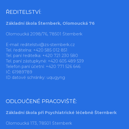
ŘEDITELSTVÍ:
Základní škola Šternberk, Olomoucká 76
Olomoucká 2098/76, 78501 Šternberk
E-mail:
reditelstvi@zs-sternberk.cz
Tel. ředitelna: +420 585 012 851
Tel. paní ředitelka: +420 721 230 580
Tel. paní zástupkyně: +420 605 489 539
Telefon paní účetní: +420 771 526 646
IČ: 61989789
ID datové schránky: uqugyng
ODLOUČENÉ PRACOVIŠTĚ:
Základní škola při Psychiatrické léčebně Šternberk
Olomoucká 173, 78501 Šternberk