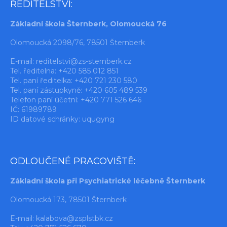
ŘEDITELSTVÍ:
Základní škola Šternberk, Olomoucká 76
Olomoucká 2098/76, 78501 Šternberk
E-mail:
reditelstvi@zs-sternberk.cz
Tel. ředitelna: +420 585 012 851
Tel. paní ředitelka: +420 721 230 580
Tel. paní zástupkyně: +420 605 489 539
Telefon paní účetní: +420 771 526 646
IČ: 61989789
ID datové schránky: uqugyng
ODLOUČENÉ PRACOVIŠTĚ:
Základní škola při Psychiatrické léčebně Šternberk
Olomoucká 173, 78501 Šternberk
E-mail:
kalabova@zsplstbk.cz