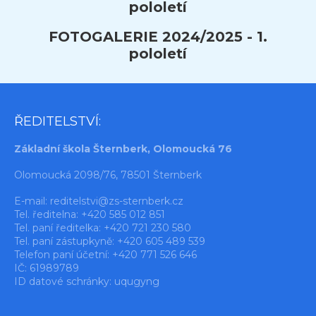
pololetí
FOTOGALERIE 2024/2025 - 1.
pololetí
ŘEDITELSTVÍ:
Základní škola Šternberk, Olomoucká 76
Olomoucká 2098/76, 78501 Šternberk
E-mail:
reditelstvi@zs-sternberk.cz
Tel. ředitelna: +420 585 012 851
Tel. paní ředitelka: +420 721 230 580
Tel. paní zástupkyně: +420 605 489 539
Telefon paní účetní: +420 771 526 646
IČ: 61989789
ID datové schránky: uqugyng