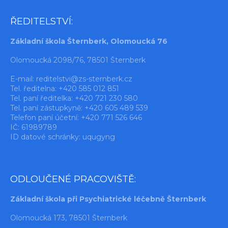
ŘEDITELSTVÍ:
Základní škola Šternberk, Olomoucká 76
Olomoucká 2098/76, 78501 Šternberk
E-mail:
reditelstvi@zs-sternberk.cz
Tel. ředitelna: +420 585 012 851
Tel. paní ředitelka: +420 721 230 580
Tel. paní zástupkyně: +420 605 489 539
Telefon paní účetní: +420 771 526 646
IČ: 61989789
ID datové schránky: uqugyng
ODLOUČENÉ PRACOVIŠTĚ:
Základní škola při Psychiatrické léčebně Šternberk
Olomoucká 173, 78501 Šternberk