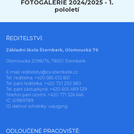
FOTOGALERIE 2024/2025 - 1.
pololetí
ŘEDITELSTVÍ:
Základní škola Šternberk, Olomoucká 76
Olomoucká 2098/76, 78501 Šternberk
E-mail:
reditelstvi@zs-sternberk.cz
Tel. ředitelna: +420 585 012 851
Tel. paní ředitelka: +420 721 230 580
Tel. paní zástupkyně: +420 605 489 539
Telefon paní účetní: +420 771 526 646
IČ: 61989789
ID datové schránky: uqugyng
ODLOUČENÉ PRACOVIŠTĚ: