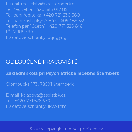
E-mail:
reditelstvi@zs-sternberk.cz
Tel. ředitelna: +420 585 012 851
Tel. paní ředitelka: +420 721 230 580
Tel. paní zástupkyně: +420 605 489 539
Telefon paní účetní: +420 771 526 646
IČ: 61989789
ID datové schránky: uqugyng
ODLOUČENÉ PRACOVIŠTĚ:
Základní škola při Psychiatrické léčebně Šternberk
Olomoucká 173, 78501 Šternberk
E-mail:
kalabova@zsplstbk.cz
Tel.: +420 771 526 670
ID datové schránky: fkw9tnm
© 2026 Copyright trade4u-pocitace.cz