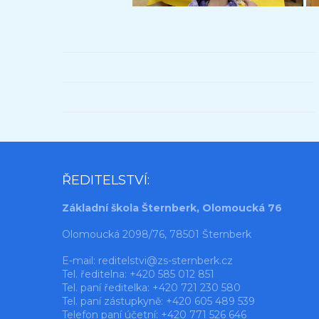
ŘEDITELSTVÍ:
Základní škola Šternberk, Olomoucká 76
Olomoucká 2098/76, 78501 Šternberk
E-mail:
reditelstvi@zs-sternberk.cz
Tel. ředitelna: +420 585 012 851
Tel. paní ředitelka: +420 721 230 580
Tel. paní zástupkyně: +420 605 489 539
Telefon paní účetní: +420 771 526 646