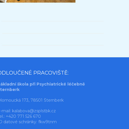
ODLOUČENÉ PRACOVIŠTĚ:
ákladní škola při Psychiatrické léčebně
ternberk
lomoucká 173, 78501 Šternberk
-mail:
kalabova@zsplstbk.cz
el.: +420 771 526 670
D datové schránky: fkw9tnm