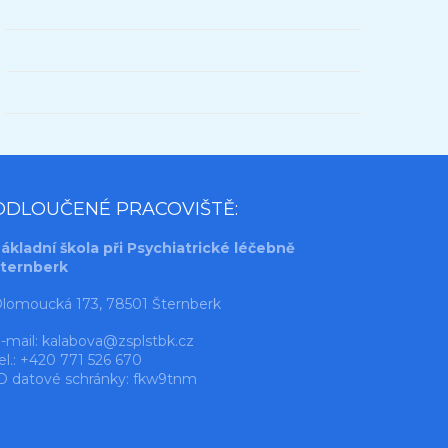
ODLOUČENÉ PRACOVIŠTĚ:
ákladní škola při Psychiatrické léčebně
ternberk
lomoucká 173, 78501 Šternberk
-mail:
kalabova@zsplstbk.cz
el.: +420 771 526 670
D datové schránky: fkw9tnm