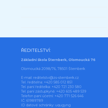
ŘEDITELSTVÍ:
Základní škola Šternberk, Olomoucká 76
Olomoucká 2098/76, 78501 Šternberk
E-mail:
reditelstvi@zs-sternberk.cz
Tel. ředitelna: +420 585 012 851
Tel. paní ředitelka: +420 721 230 580
Tel. paní zástupkyně: +420 605 489 539
Telefon paní účetní: +420 771 526 646
IČ: 61989789
ID datové schránky: uqugyng