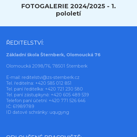
FOTOGALERIE 2024/2025 - 1.
pololetí
ŘEDITELSTVÍ:
Základní škola Šternberk, Olomoucká 76
Olomoucká 2098/76, 78501 Šternberk
E-mail:
reditelstvi@zs-sternberk.cz
Tel. ředitelna: +420 585 012 851
Tel. paní ředitelka: +420 721 230 580
Tel. paní zástupkyně: +420 605 489 539
Telefon paní účetní: +420 771 526 646
IČ: 61989789
ID datové schránky: uqugyng