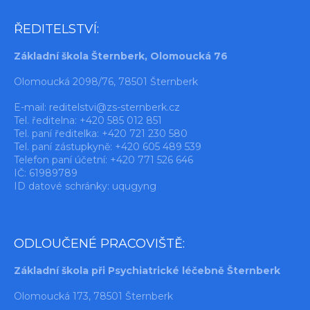
ŘEDITELSTVÍ:
Základní škola Šternberk, Olomoucká 76
Olomoucká 2098/76, 78501 Šternberk
E-mail:
reditelstvi@zs-sternberk.cz
Tel. ředitelna: +420 585 012 851
Tel. paní ředitelka: +420 721 230 580
Tel. paní zástupkyně: +420 605 489 539
Telefon paní účetní: +420 771 526 646
IČ: 61989789
ID datové schránky: uqugyng
ODLOUČENÉ PRACOVIŠTĚ:
Základní škola při Psychiatrické léčebně Šternberk
Olomoucká 173, 78501 Šternberk