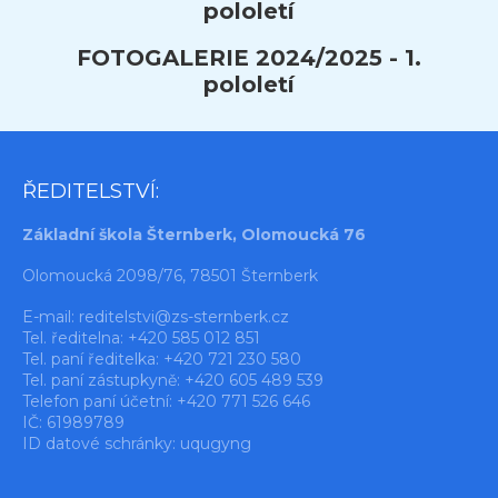
pololetí
FOTOGALERIE 2024/2025 - 1.
pololetí
ŘEDITELSTVÍ:
Základní škola Šternberk, Olomoucká 76
Olomoucká 2098/76, 78501 Šternberk
E-mail:
reditelstvi@zs-sternberk.cz
Tel. ředitelna: +420 585 012 851
Tel. paní ředitelka: +420 721 230 580
Tel. paní zástupkyně: +420 605 489 539
Telefon paní účetní: +420 771 526 646
IČ: 61989789
ID datové schránky: uqugyng