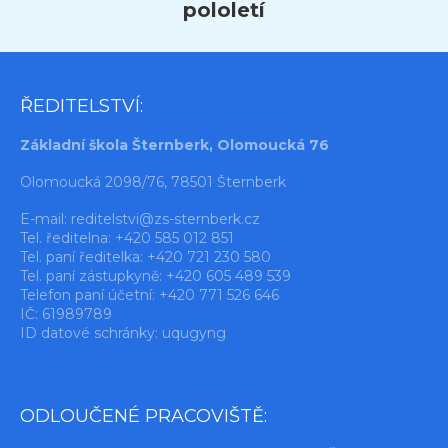
pololetí
ŘEDITELSTVÍ:
Základní škola Šternberk, Olomoucká 76
Olomoucká 2098/76, 78501 Šternberk
E-mail:
reditelstvi@zs-sternberk.cz
Tel. ředitelna: +420 585 012 851
Tel. paní ředitelka: +420 721 230 580
Tel. paní zástupkyně: +420 605 489 539
Telefon paní účetní: +420 771 526 646
IČ: 61989789
ID datové schránky: uqugyng
ODLOUČENÉ PRACOVIŠTĚ: