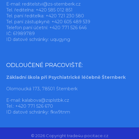
E-mail:
reditelstvi@zs-sternberk.cz
Tel. ředitelna: +420 585 012 851
Tel. paní ředitelka: +420 721 230 580
Tel. paní zástupkyně: +420 605 489 539
Telefon paní účetní: +420 771 526 646
IČ: 61989789
ID datové schránky: uqugyng
ODLOUČENÉ PRACOVIŠTĚ:
Základní škola při Psychiatrické léčebně Šternberk
Olomoucká 173, 78501 Šternberk
E-mail:
kalabova@zsplstbk.cz
Tel.: +420 771 526 670
ID datové schránky: fkw9tnm
© 2026 Copyright trade4u-pocitace.cz