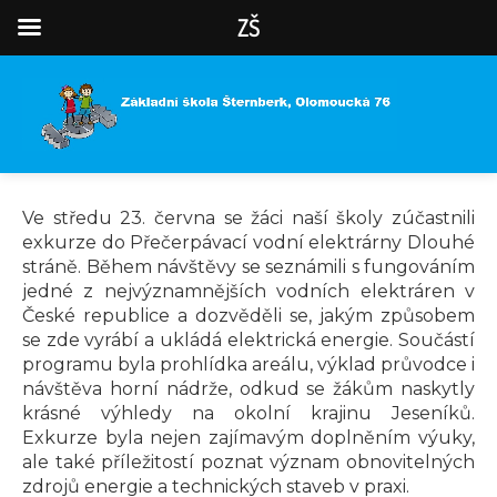
ZŠ
Ve středu 23. června se žáci naší školy zúčastnili
exkurze do Přečerpávací vodní elektrárny Dlouhé
stráně. Během návštěvy se seznámili s fungováním
jedné z nejvýznamnějších vodních elektráren v
České republice a dozvěděli se, jakým způsobem
se zde vyrábí a ukládá elektrická energie. Součástí
programu byla prohlídka areálu, výklad průvodce i
návštěva horní nádrže, odkud se žákům naskytly
krásné výhledy na okolní krajinu Jeseníků.
Exkurze byla nejen zajímavým doplněním výuky,
ale také příležitostí poznat význam obnovitelných
zdrojů energie a technických staveb v praxi.