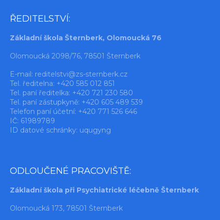
ŘEDITELSTVÍ:
Základní škola Šternberk, Olomoucká 76
Olomoucká 2098/76, 78501 Šternberk
E-mail:
reditelstvi@zs-sternberk.cz
Tel. ředitelna: +420 585 012 851
Tel. paní ředitelka: +420 721 230 580
Tel. paní zástupkyně: +420 605 489 539
Telefon paní účetní: +420 771 526 646
IČ: 61989789
ID datové schránky: uqugyng
ODLOUČENÉ PRACOVIŠTĚ:
Základní škola při Psychiatrické léčebně Šternberk
Olomoucká 173, 78501 Šternberk