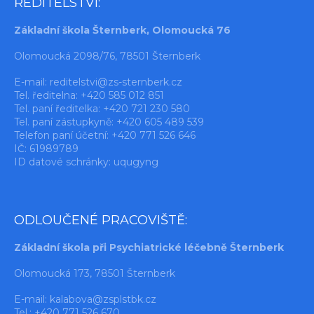
ŘEDITELSTVÍ:
Základní škola Šternberk, Olomoucká 76
Olomoucká 2098/76, 78501 Šternberk
E-mail:
reditelstvi@zs-sternberk.cz
Tel. ředitelna: +420 585 012 851
Tel. paní ředitelka: +420 721 230 580
Tel. paní zástupkyně: +420 605 489 539
Telefon paní účetní: +420 771 526 646
IČ: 61989789
ID datové schránky: uqugyng
ODLOUČENÉ PRACOVIŠTĚ:
Základní škola při Psychiatrické léčebně Šternberk
Olomoucká 173, 78501 Šternberk
E-mail:
kalabova@zsplstbk.cz
Tel.: +420 771 526 670