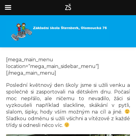
ZŠ
[mega_main_menu
location=“mega_main_sidebar_menu“]
[/mega_main_menu]
Poslední květnový den školy jsme si užili venku a
společně si zasportovali na dětském dnu. Počasí
moc nepřálo, ale ničemu to nevadilo, žáci si
vyzkoušeli například slackline, skákání v pytli,
slalom, šipky, hody vším možným na cíl a jiné.
Sladkou odměnu si užili všichni a vítězové z každé
třídy si odnesli něco víc.