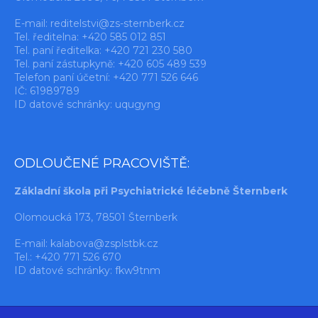
E-mail:
reditelstvi@zs-sternberk.cz
Tel. ředitelna: +420 585 012 851
Tel. paní ředitelka: +420 721 230 580
Tel. paní zástupkyně: +420 605 489 539
Telefon paní účetní: +420 771 526 646
IČ: 61989789
ID datové schránky: uqugyng
ODLOUČENÉ PRACOVIŠTĚ:
Základní škola při Psychiatrické léčebně Šternberk
Olomoucká 173, 78501 Šternberk
E-mail:
kalabova@zsplstbk.cz
Tel.: +420 771 526 670
ID datové schránky: fkw9tnm