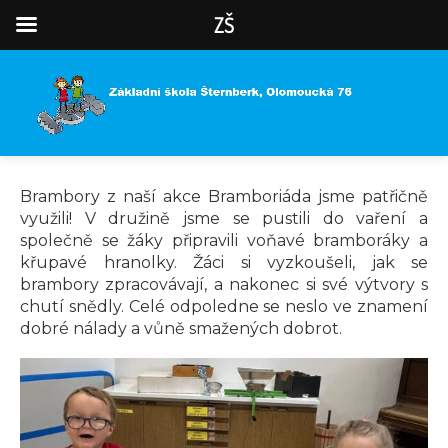
ZŠ
Brambory z naší akce Bramboriáda jsme patřičně
využili! V družině jsme se pustili do vaření a
společně se žáky připravili voňavé bramboráky a
křupavé hranolky. Žáci si vyzkoušeli, jak se
brambory zpracovávají, a nakonec si své výtvory s
chutí snědly. Celé odpoledne se neslo ve znamení
dobré nálady a vůně smažených dobrot.