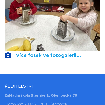
Více fotek ve fotogalerii...
ŘEDITELSTVÍ:
Základní škola Šternberk, Olomoucká 76
Olomoucká 2098/76, 78501 Šternberk