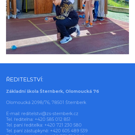
ŘEDITELSTVÍ:
Základní škola Šternberk, Olomoucká 76
Olomoucká 2098/76, 78501 Šternberk
E-mail:
reditelstvi@zs-sternberk.cz
Tel. ředitelna: +420 585 012 851
Tel. paní ředitelka: +420 721 230 580
Tel. paní zástupkyně: +420 605 489 539