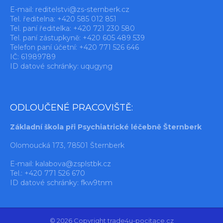
E-mail:
reditelstvi@zs-sternberk.cz
Tel. ředitelna: +420 585 012 851
Tel. paní ředitelka: +420 721 230 580
Tel. paní zástupkyně: +420 605 489 539
Telefon paní účetní: +420 771 526 646
IČ: 61989789
ID datové schránky: uqugyng
ODLOUČENÉ PRACOVIŠTĚ:
Základní škola při Psychiatrické léčebně Šternberk
Olomoucká 173, 78501 Šternberk
E-mail:
kalabova@zsplstbk.cz
Tel.: +420 771 526 670
ID datové schránky: fkw9tnm
© 2026 Copyright trade4u-pocitace.cz