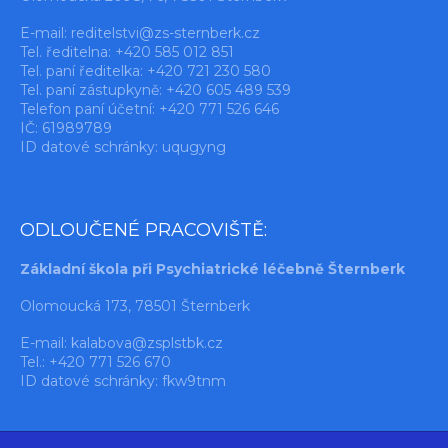
E-mail:
reditelstvi@zs-sternberk.cz
Tel. ředitelna: +420 585 012 851
Tel. paní ředitelka: +420 721 230 580
Tel. paní zástupkyně: +420 605 489 539
Telefon paní účetní: +420 771 526 646
IČ: 61989789
ID datové schránky: uqugyng
ODLOUČENÉ PRACOVIŠTĚ:
Základní škola při Psychiatrické léčebně Šternberk
Olomoucká 173, 78501 Šternberk
E-mail:
kalabova@zsplstbk.cz
Tel.: +420 771 526 670
ID datové schránky: fkw9tnm