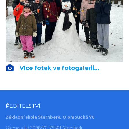
Více fotek ve fotogalerii...
ŘEDITELSTVÍ:
Základní škola Šternberk, Olomoucká 76
Olomoucká 2098/76, 78501 Šternberk